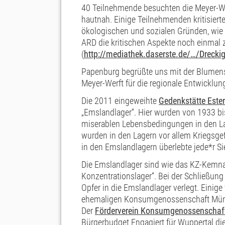
40 Teilnehmende besuchten die Meyer-W
hautnah. Einige Teilnehmenden kritisierte
öko
logischen und sozialen Gründen, wie
ARD die kritischen Aspekte noch einma
(
http://mediathek.daserste.de/…/Drecki
Papenburg begrüßte uns mit der Blumens
Meyer-Werft für die regionale Entwicklun
Die 2011 eingeweihte
Gedenkstätte Este
„Emslandlager“. Hier wurden von 1933 bis
miserablen Lebensbedingungen in den La
wurden in den Lagern vor allem Kriegsge
in den Emslandlagern überlebte jede*r Si
Die Emslandlager sind wie das KZ-Kemna
Konzentrationslager“. Bei der Schließun
Opfer in die Emslandlager verlegt. Einig
ehemaligen Konsumgenossenschaft Münzs
Der
Förderverein Konsumgenossenschaft 
Bürgerbudget Engagiert für Wuppertal d