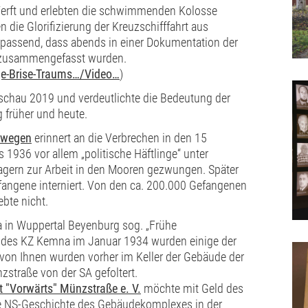
erft und erlebten die schwimmenden Kolosse
n die Glorifizierung der Kreuzschifffahrt aus
 passend, dass abends in einer Dokumentation der
l zusammengefasst wurden.
ge-Brise-Traums…/Video…
)
chau 2019 und verdeutlichte die Bedeutung der
g früher und heute.
rwegen
erinnert an die Verbrechen in den 15
 1936 vor allem „politische Häftlinge“ unter
gern zur Arbeit in den Mooren gezwungen. Später
fangene interniert. Von den ca. 200.000 Gefangenen
ebte nicht.
 in Wuppertal Beyenburg sog. „Frühe
g des KZ Kemna im Januar 1934 wurden einige der
e von Ihnen wurden vorher im Keller der Gebäude der
traße von der SA gefoltert.
"Vorwärts" Münzstraße e. V.
möchte mit Geld des
ie NS-Geschichte des Gebäudekomplexes in der