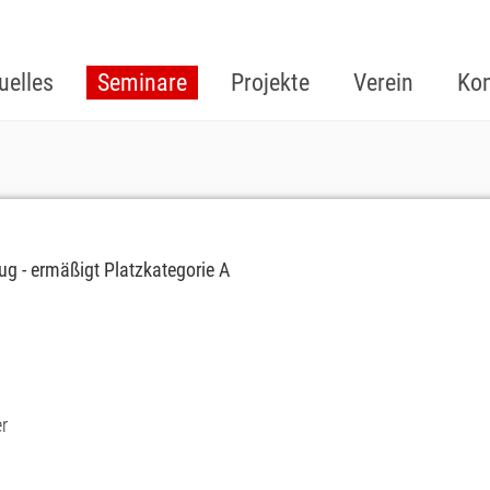
uelles
Seminare
Projekte
Verein
Kon
rug - ermäßigt Platzkategorie A
r