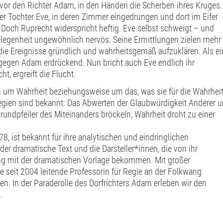
tt vor den Richter Adam, in den Händen die Scherben ihres Kruges.
rer Tochter Eve, in deren Zimmer eingedrungen und dort im Eifer
 Doch Ruprecht widerspricht heftig. Eve selbst schweigt – und
elegenheit ungewöhnlich nervös. Seine Ermittlungen zielen mehr
s die Ereignisse gründlich und wahrheitsgemäß aufzuklären. Als e
t gegen Adam erdrückend. Nun bricht auch Eve endlich ihr
, ergreift die Flucht.
en um Wahrheit beziehungsweise um das, was sie für die Wahrhei
tegien sind bekannt: Das Abwerten der Glaubwürdigkeit Anderer 
rundpfeiler des Miteinanders bröckeln, Wahrheit droht zu einer
8, ist bekannt für ihre analytischen und eindringlichen
er dramatische Text und die Darsteller*innen, die von ihr
g mit der dramatischen Vorlage bekommen. Mit großer
ie seit 2004 leitende Professorin für Regie an der Folkwang
gen. In der Paraderolle des Dorfrichters Adam erleben wir den
.