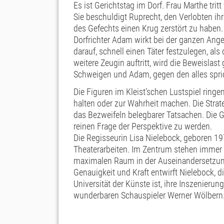
Es ist Gerichtstag im Dorf. Frau Marthe tri
Sie beschuldigt Ruprecht, den Verlobten ih
des Gefechts einen Krug zerstört zu haben.
Dorfrichter Adam wirkt bei der ganzen Ang
darauf, schnell einen Täter festzulegen, al
weitere Zeugin auftritt, wird die Beweislas
Schweigen und Adam, gegen den alles spricht
Die Figuren im Kleist’schen Lustspiel ring
halten oder zur Wahrheit machen. Die Stra
das Bezweifeln belegbarer Tatsachen. Die G
reinen Frage der Perspektive zu werden.
Die Regisseurin Lisa Nielebock, geboren 197
Theaterarbeiten. Im Zentrum stehen immer d
maximalen Raum in der Auseinandersetzun
Genauigkeit und Kraft entwirft Nielebock, d
Universität der Künste ist, ihre Inszenierun
wunderbaren Schauspieler Werner Wölbern