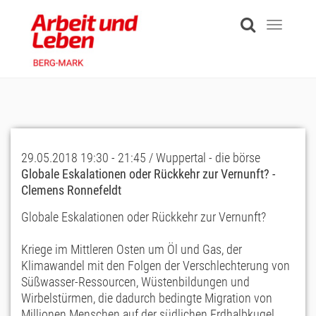
Skip
to
Toggle
main
navigati
content
29.05.2018 19:30 - 21:45 / Wuppertal - die börse
Globale Eskalationen oder Rückkehr zur Vernunft? -
Clemens Ronnefeldt
Globale Eskalationen oder Rückkehr zur Vernunft?
Kriege im Mittleren Osten um Öl und Gas, der
Klimawandel mit den Folgen der Verschlechterung von
Süßwasser-Ressourcen, Wüstenbildungen und
Wirbelstürmen, die dadurch bedingte Migration von
Millionen Menschen auf der südlichen Erdhalbkugel