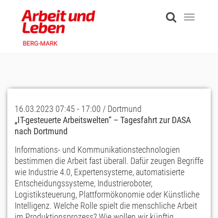
Skip
to
Toggle
main
navigati
content
16.03.2023 07:45 - 17:00 / Dortmund
„IT-gesteuerte Arbeitswelten“ – Tagesfahrt zur DASA
nach Dortmund
Informations- und Kommunikationstechnologien
bestimmen die Arbeit fast überall. Dafür zeugen Begriffe
wie Industrie 4.0, Expertensysteme, automatisierte
Entscheidungssysteme, Industrieroboter,
Logistiksteuerung, Plattformökonomie oder Künstliche
Intelligenz. Welche Rolle spielt die menschliche Arbeit
im Produktionsprozess? Wie wollen wir künftig