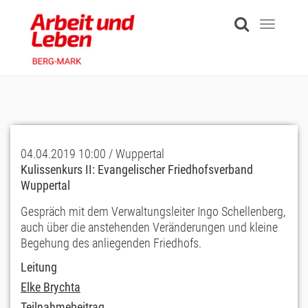
Skip
to
Toggle
main
navigati
content
04.04.2019 10:00 / Wuppertal
Kulissenkurs II: Evangelischer Friedhofsverband
Wuppertal
Gespräch mit dem Verwaltungsleiter Ingo Schellenberg,
auch über die anstehenden Veränderungen und kleine
Begehung des anliegenden Friedhofs.
Leitung
Elke Brychta
Teilnahmebeitrag