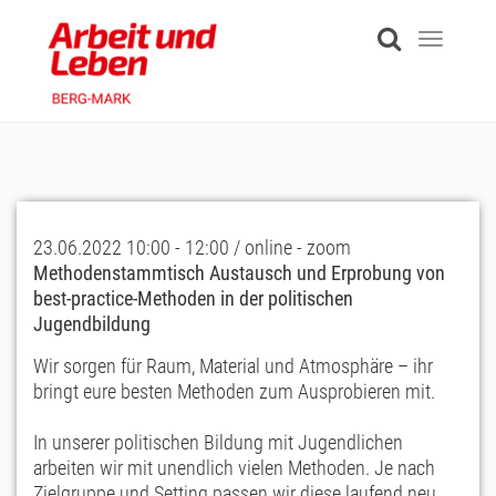
Skip
to
Toggle
main
navigati
content
23.06.2022 10:00 - 12:00 / online - zoom
Methodenstammtisch Austausch und Erprobung von
best-practice-Methoden in der politischen
Jugendbildung
Wir sorgen für Raum, Material und Atmosphäre – ihr
bringt eure besten Methoden zum Ausprobieren mit.
In unserer politischen Bildung mit Jugendlichen
arbeiten wir mit unendlich vielen Methoden. Je nach
Zielgruppe und Setting passen wir diese laufend neu