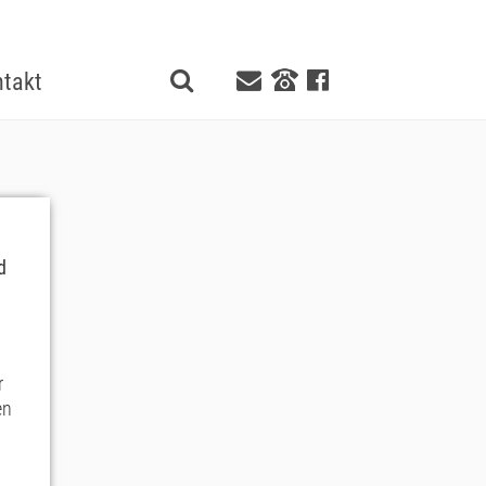
takt
d
r
en