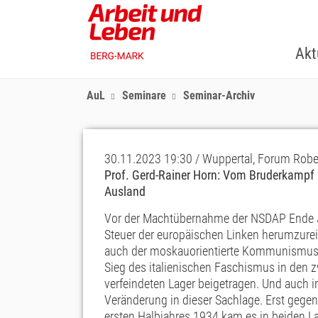
Skip
to
main
Akt
content
AuL
Seminare
Seminar-Archiv
30.11.2023 19:30 / Wuppertal, Forum Rober
Prof. Gerd-Rainer Horn: Vom Bruderkampf z
Ausland
Vor der Machtübernahme der NSDAP Ende J
Steuer der europäischen Linken herumzurei
auch der moskauorientierte Kommunismus i
Sieg des italienischen Faschismus in den 
verfeindeten Lager beigetragen. Und auch
Veränderung in dieser Sachlage. Erst gege
ersten Halbjahres 1934 kam es in beiden 