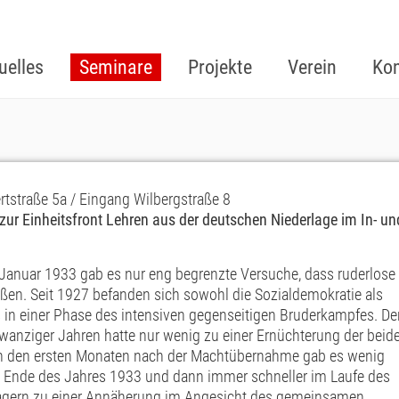
uelles
Seminare
Projekte
Verein
Kon
tstraße 5a / Eingang Wilbergstraße 8
ur Einheitsfront Lehren aus der deutschen Niederlage im In- un
anuar 1933 gab es nur eng begrenzte Versuche, dass ruderlose
ßen. Seit 1927 befanden sich sowohl die Sozialdemokratie als
n einer Phase des intensiven gegenseitigen Bruderkampfes. De
zwanziger Jahren hatte nur wenig zu einer Ernüchterung der beid
 in den ersten Monaten nach der Machtübernahme gab es wenig
n Ende des Jahres 1933 und dann immer schneller im Laufe des
Lagern zu einer Annäherung im Angesicht des gemeinsamen