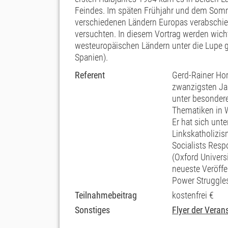
Feindes. Im späten Frühjahr und dem Somme
verschiedenen Ländern Europas verabschie
versuchten. In diesem Vortrag werden wich
westeuropäischen Ländern unter die Lupe ge
Spanien).
Referent
Gerd-Rainer Hor
zwanzigsten Jah
unter besondere
Thematiken in 
Er hat sich unt
Linkskatholizis
Socialists Resp
(Oxford Univers
neueste Veröffe
Power Struggles
Teilnahmebeitrag
kostenfrei €
Sonstiges
Flyer der Veran