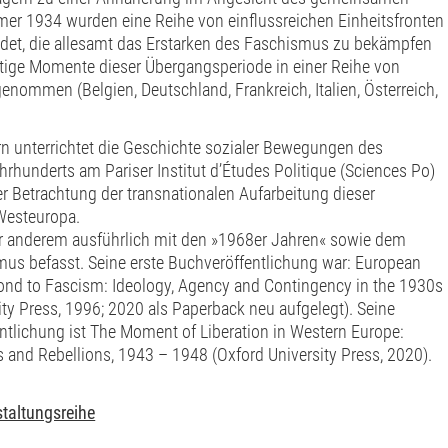
r 1934 wurden eine Reihe von einflussreichen Einheitsfronten 
det, die allesamt das Erstarken des Faschismus zu bekämpfen
tige Momente dieser Übergangsperiode in einer Reihe von
nommen (Belgien, Deutschland, Frankreich, Italien, Österreich,
n unterrichtet die Geschichte sozialer Bewegungen des
rhunderts am Pariser Institut d’Études Politique (Sciences Po)
r Betrachtung der transnationalen Aufarbeitung dieser
Westeuropa.
er anderem ausführlich mit den »1968er Jahren« sowie dem
mus befasst. Seine erste Buchveröffentlichung war: European
ond to Fascism: Ideology, Agency and Contingency in the 1930s
ity Press, 1996; 2020 als Paperback neu aufgelegt). Seine
ntlichung ist The Moment of Liberation in Western Europe:
 and Rebellions, 1943 – 1948 (Oxford University Press, 2020).
staltungsreihe