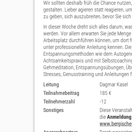
Wir sollten deshalb früh die Chance nutze
gestalten. Lieber agieren statt reagieren, u
zu geben, sich auszubreiten, bevor Sie sic
In dieser Woche dreht sich alles darum, was
werden. Vor allem erwarten Sie jede Meng
Arbeitsplatz durchführen können, um dort fü
unter professioneller Anleitung kennen. Di
Entspannungsmethoden wie dem Autogenen
Achtsamkeitspraxis und mit Selbstcoaching-
Gehmeditation, Entspannungsübungen, Üb
Stresses, Genusstraining und Anleitungen für
Leitung
Dagmar Kasel
Teilnahmebeitrag
185 €
Teilnehmerzahl
-12
Sonstiges
Diese Veranstal
die
Anmeldung
www.bergische