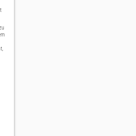
t
 zu
rem
t,