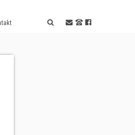
takt
n