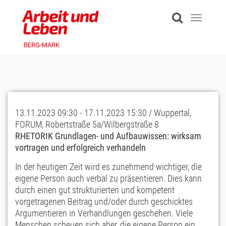
Skip
to
Toggle
main
navigati
content
13.11.2023 09:30 - 17.11.2023 15:30 / Wuppertal,
FORUM, Robertstraße 5a/Wilbergstraße 8
RHETORIK Grundlagen- und Aufbauwissen: wirksam
vortragen und erfolgreich verhandeln
In der heutigen Zeit wird es zunehmend wichtiger, die
eigene Person auch verbal zu präsentieren. Dies kann
durch einen gut strukturierten und kompetent
vorgetragenen Beitrag und/oder durch geschicktes
Argumentieren in Verhandlungen geschehen. Viele
Menschen scheuen sich aber, die eigene Person ein