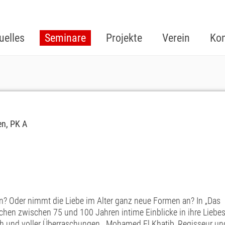
uelles
Seminare
Projekte
Verein
Kon
n
en, PK A
in? Oder nimmt die Liebe im Alter ganz neue Formen an? In „Das
hen zwischen 75 und 100 Jahren intime Einblicke in ihre Liebes
ch und voller Überraschungen. Mohamed El Khatib, Regisseur un