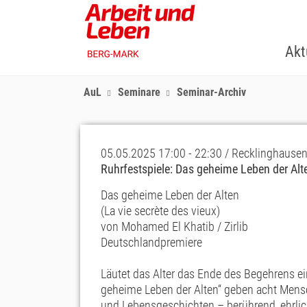
Skip
to
main
Akt
content
AuL
Seminare
Seminar-Archiv
05.05.2025 17:00 - 22:30 / Recklinghause
Ruhrfestspiele: Das geheime Leben der Alt
Das geheime Leben der Alten
(La vie secrète des vieux)
von Mohamed El Khatib / Zirlib
Deutschlandpremiere
Läutet das Alter das Ende des Begehrens e
geheime Leben der Alten“ geben acht Mensc
und Lebensgeschichten – berührend, ehrli