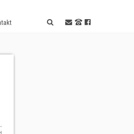
takt
-
d