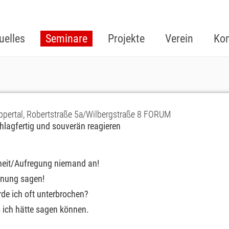
uelles
Seminare
Projekte
Verein
Kon
ppertal, Robertstraße 5a/Wilbergstraße 8 FORUM
schlagfertig und souverän reagieren
rheit/Aufregung niemand an!
inung sagen!
de ich oft unterbrochen?
as ich hätte sagen können.