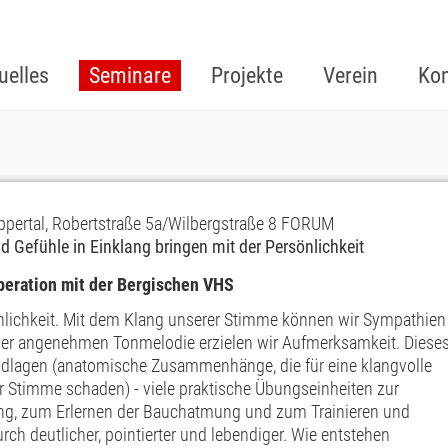
uelles
Seminare
Projekte
Verein
Kon
ppertal, Robertstraße 5a/Wilbergstraße 8 FORUM
 Gefühle in Einklang bringen mit der Persönlichkeit
operation mit der Bergischen VHS
nlichkeit. Mit dem Klang unserer Stimme können wir Sympathien
iner angenehmen Tonmelodie erzielen wir Aufmerksamkeit. Diese
ndlagen (anatomische Zusammenhänge, die für eine klangvolle
r Stimme schaden) - viele praktische Übungseinheiten zur
ung, zum Erlernen der Bauchatmung und zum Trainieren und
ch deutlicher, pointierter und lebendiger. Wie entstehen