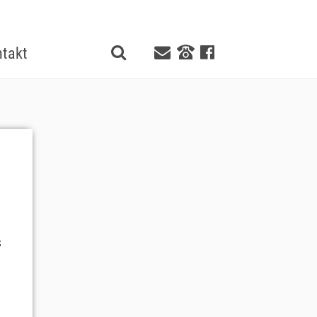
takt
s