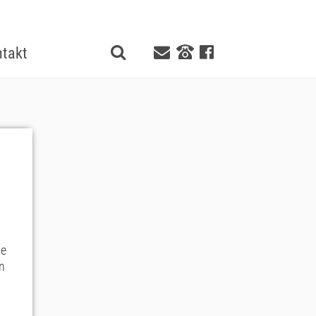
takt
ne
nn