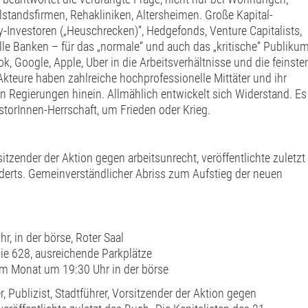
standsfirmen, Rehakliniken, Altersheimen. Große Kapital-
y-Investoren („Heuschrecken)“, Hedgefonds, Venture Capitalists,
lle Banken – für das „normale“ und auch das „kritische“ Publiku
, Google, Apple, Uber in die Arbeitsverhältnisse und die feinste
Akteure haben zahlreiche hochprofessionelle Mittäter und ihr
chen Regierungen hinein. Allmählich entwickelt sich Widerstand. Es
storInnen-Herrschaft, um Frieden oder Krieg.
itzender der Aktion gegen arbeitsunrecht, veröffentlichte zuletzt
nderts. Gemeinverständlicher Abriss zum Aufstieg der neuen
, in der börse, Roter Saal
nie 628, ausreichende Parkplätze
 im Monat um 19:30 Uhr in der börse
 Publizist, Stadtführer, Vorsitzender der Aktion gegen