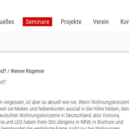
uelles
Seminare
Projekte
Verein
Kon
nd? / Werner Rügemer
nd?
nn vergessen, ist aber so aktuell wie nie. Wenn Wohnungskonzer
, weil sie Mieten und Nebenkosten asozial in die Höhe treiben, da
deutschen Wohnungskonzerne in Deutschland, also Vonovia,
a und LEG haben ihren Sitz übrigens in NRW, in Bochum und
beantwortet die verdrängte Frage, nicht nur bei Wohnungen,