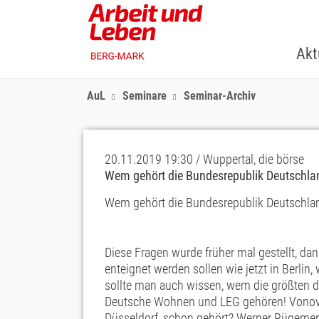
Skip
to
main
Akt
content
AuL
Seminare
Seminar-Archiv
20.11.2019 19:30 / Wuppertal, die börse
Wem gehört die Bundesrepublik Deutschla
Wem gehört die Bundesrepublik Deutschla
Diese Fragen wurde früher mal gestellt, da
enteignet werden sollen wie jetzt in Berlin
sollte man auch wissen, wem die größten 
Deutsche Wohnen und LEG gehören! Vonovi
Düsseldorf, schon gehört? Werner Rügemer 