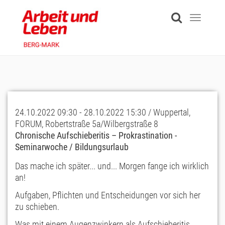
Skip
to
Toggle
main
navigati
content
24.10.2022 09:30 - 28.10.2022 15:30 / Wuppertal,
FORUM, Robertstraße 5a/Wilbergstraße 8
Chronische Aufschieberitis – Prokrastination -
Seminarwoche / Bildungsurlaub
Das mache ich später... und... Morgen fange ich wirklich
an!
Aufgaben, Pflichten und Entscheidungen vor sich her
zu schieben.
Was mit einem Augenzwinkern als Aufschieberitis