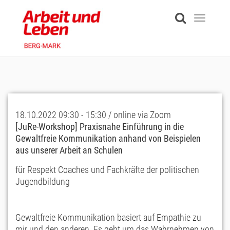
Skip
to
Toggle
main
navigati
content
18.10.2022 09:30 - 15:30 / online via Zoom
[JuRe-Workshop] Praxisnahe Einführung in die
Gewaltfreie Kommunikation anhand von Beispielen
aus unserer Arbeit an Schulen
für Respekt Coaches und Fachkräfte der politischen
Jugendbildung
Gewaltfreie Kommunikation basiert auf Empathie zu
mir und den anderen. Es geht um das Wahrnehmen von