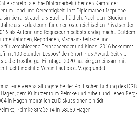
hile schreibt sie ihre Diplomarbeit über den Kampf der
er um Land und Gerechtigkeit. Ihre Diplomarbeit Mapuche.
ra sin tierra ist auch als Buch erhältlich. Nach dem Studium
f Jahre als Redakteurin für einen österreichischen Privatsender
2016 als Autorin und Regisseurin selbstständig macht. Seitdem
okumentationen, Reportagen, Magazin-Beiträge und
e für verschiedene Fernsehsender und Kinos. 2016 bekommt
inofilm „100 Stunden Lesbos“ den Short Plus Award. Seit vier
t sie die Trostberger Filmtage. 2020 hat sie gemeinsam mit
n Flüchtlingshilfe-Verein Lautlos e. V. gegründet.
 ist eine Veranstaltungsreihe der Politischen Bildung des DGB
 Hagen, dem Kulturzentrum Pelmke und Arbeit und Leben Berg-
2004 in Hagen monatlich zu Diskussionen einlädt.
Pelmke, Pelmke Straße 14 in 58089 Hagen